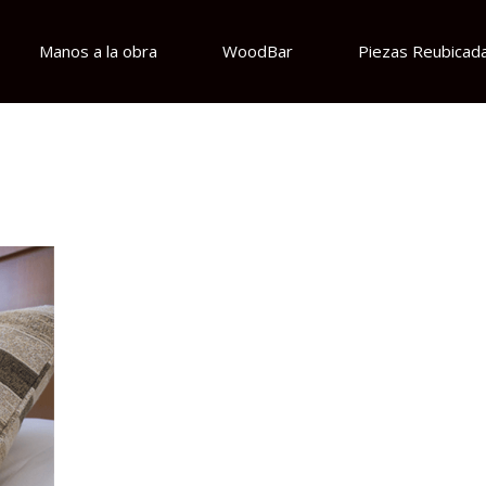
Manos a la obra
WoodBar
Piezas Reubicad