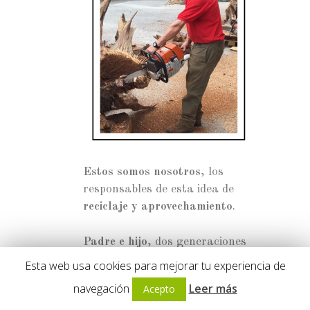
Estos somos nosotros
, los
responsables de esta idea de
reciclaje y aprovechamiento
.
Padre e hijo
, dos generaciones
de Vicentes los cuales creemos
Esta web usa cookies para mejorar tu experiencia de
que todo es
aprovechable y
navegación
Leer más
Acepto
reutilizable
.