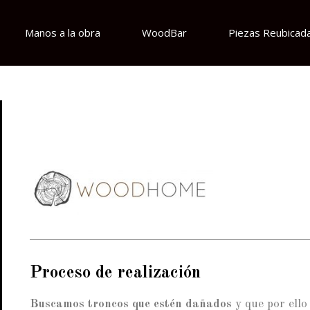
Manos a la obra
WoodBar
Piezas Reubicad
Proceso de realización
Buscamos troncos que estén dañados
y que por ello