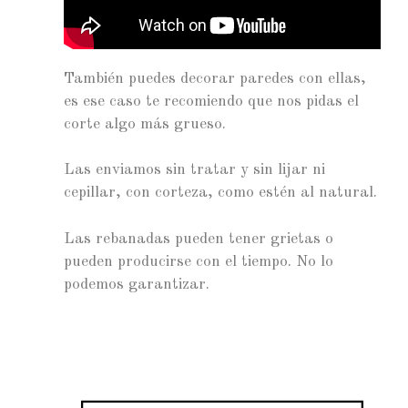
También puedes decorar paredes con ellas,
es ese caso te recomiendo que nos pidas el
corte algo más grueso.
Las enviamos sin tratar y sin lijar ni
cepillar, con corteza, como estén al natural.
Las rebanadas pueden tener grietas o
pueden producirse con el tiempo. No lo
podemos garantizar.