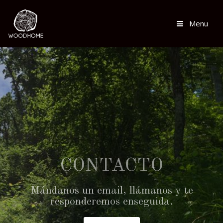
Menu
CONTACTO
Mándanos un email, llámanos y te
responderemos enseguida.