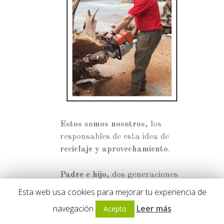
Estos somos nosotros
, los
responsables de esta idea de
reciclaje y aprovechamiento
.
Padre e hijo
, dos generaciones
de Vicentes los cuales creemos
Esta web usa cookies para mejorar tu experiencia de
que todo es
aprovechable y
navegación
Leer más
Acepto
reutilizable
.